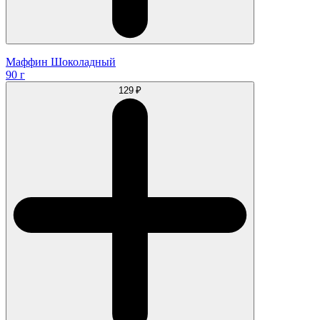
Маффин Шоколадный
90 г
129 ₽