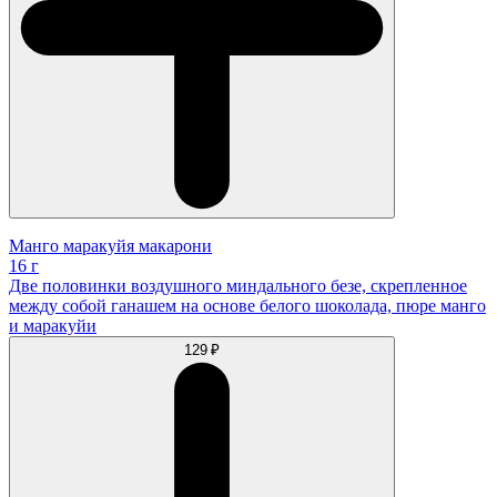
Манго маракуйя макарони
16 г
Две половинки воздушного миндального безе, скрепленное
между собой ганашем на основе белого шоколада, пюре манго
и маракуйи
129 ₽