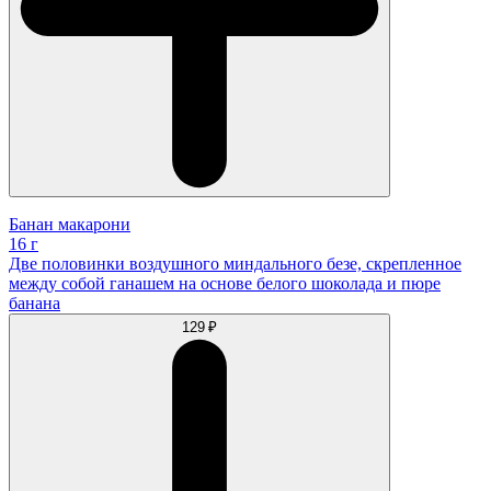
Банан макарони
16 г
Две половинки воздушного миндального безе, скрепленное
между собой ганашем на основе белого шоколада и пюре
банана
129 ₽