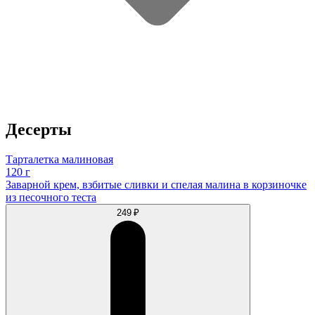
Десерты
Тарталетка малиновая
120 г
Заварной крем, взбитые сливки и спелая малина в корзиночке
из песочного теста
249 ₽