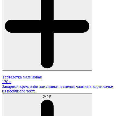
Тарталетка малиновая
120 г
Заварной крем, взбитые сливки и спелая малина в корзиночке
из песочного теста
249 ₽