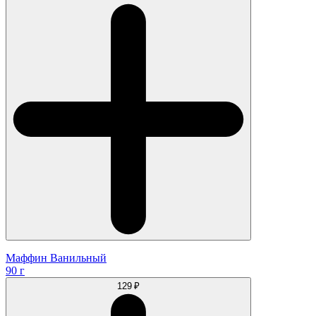
Маффин Ванильный
90 г
129 ₽