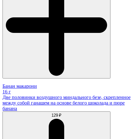
Банан макарони
16 г
Две половинки воздушного миндального безе, скрепленное
между собой ганашем на основе белого шоколада и пюре
банана
129 ₽