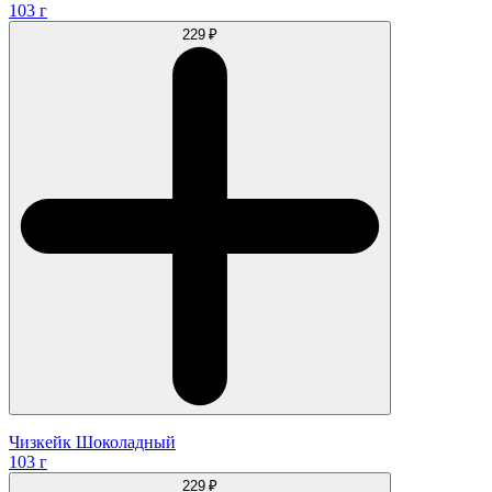
103 г
229 ₽
Чизкейк Шоколадный
103 г
229 ₽