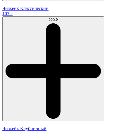
Чизкейк Классический
103 г
229 ₽
Чизкейк Клубничный