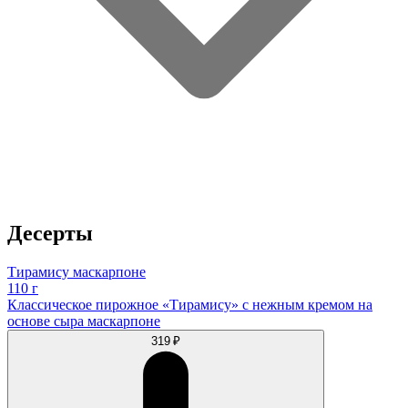
Десерты
Тирамису маскарпоне
110 г
Классическое пирожное «Тирамису» с нежным кремом на
основе сыра маскарпоне
319 ₽