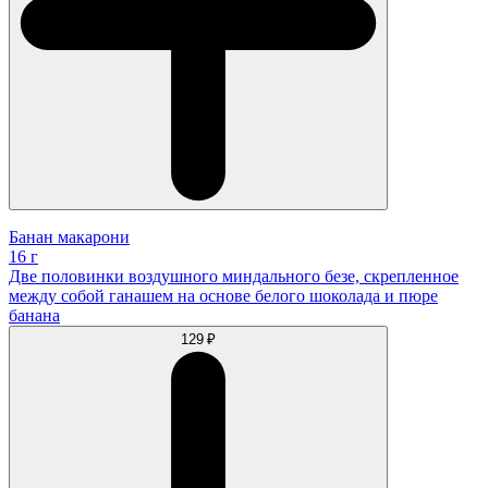
Банан макарони
16 г
Две половинки воздушного миндального безе, скрепленное
между собой ганашем на основе белого шоколада и пюре
банана
129 ₽