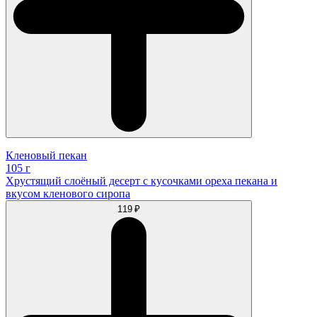
Кленовый пекан
105 г
Хрустящий слоёный десерт с кусочками ореха пекана и
вкусом кленового сиропа
119 ₽