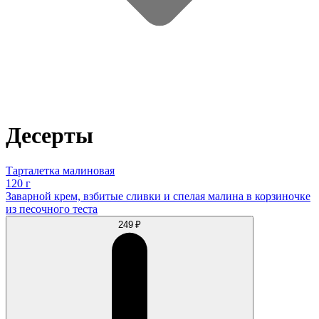
Десерты
Тарталетка малиновая
120 г
Заварной крем, взбитые сливки и спелая малина в корзиночке
из песочного теста
249 ₽