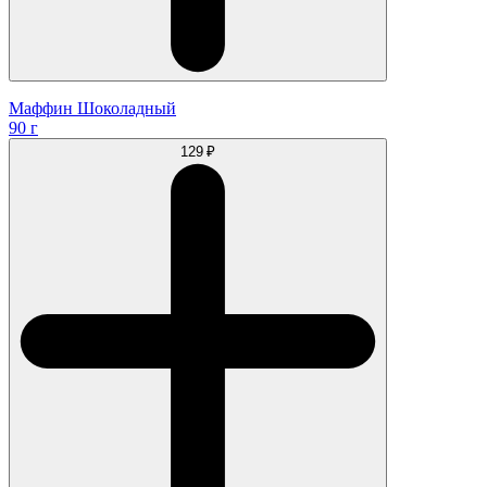
Маффин Шоколадный
90 г
129 ₽