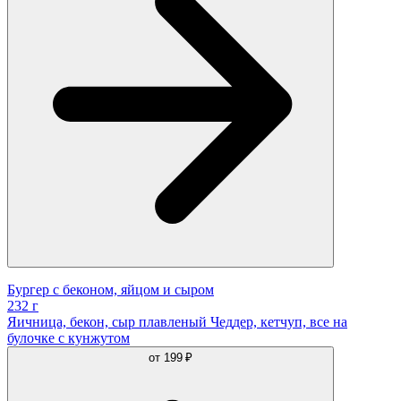
Бургер с беконом, яйцом и сыром
232 г
Яичница, бекон, сыр плавленый Чеддер, кетчуп, все на
булочке с кунжутом
от
199 ₽