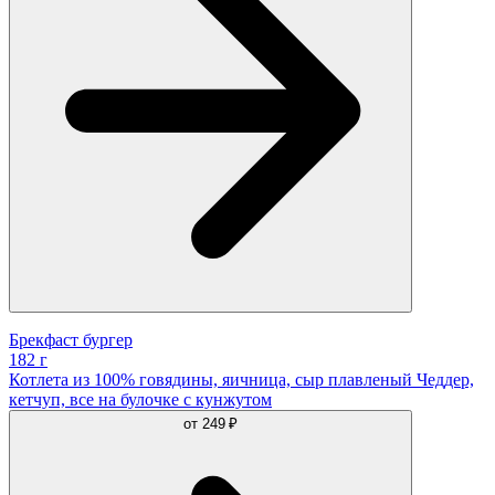
Брекфаст бургер
182 г
Котлета из 100% говядины, яичница, сыр плавленый Чеддер,
кетчуп, все на булочке с кунжутом
от
249 ₽