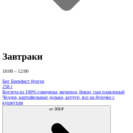
Завтраки
10:00 – 12:00
Биг Брекфаст бургер
258 г
Котлета из 100% говядины, яичница, бекон, сыр плавленый
Чеддер, картофельные дольки, кетчуп, все на булочке с
кунжутом
от
309 ₽