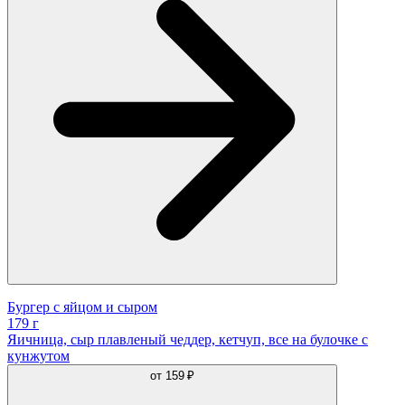
Бургер с яйцом и сыром
179 г
Яичница, сыр плавленый чеддер, кетчуп, все на булочке с
кунжутом
от
159 ₽