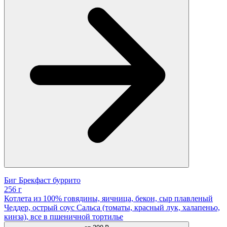
Биг Брекфаст буррито
256 г
Котлета из 100% говядины, яичница, бекон, сыр плавленый
Чеддер, острый соус Сальса (томаты, красный лук, халапеньо,
кинза), все в пшеничной тортилье