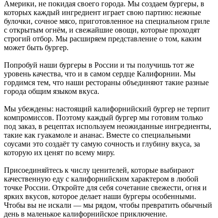
Америки, не покидая своего города. Мы создаем бургеры, в
которых каждый ингредиент играет свою партию: нежные
булочки, сочное мясо, приготовленное на специальном гриле
с открытым огнём, и свежайшие овощи, которые проходят
строгий отбор. Мы расширяем представление о том, каким
может быть бургер.
Попробуй наши бургеры в России и ты получишь тот же
уровень качества, что и в самом сердце Калифорнии. Мы
гордимся тем, что наши рестораны объединяют такие разные
города общим языком вкуса.
Мы убеждены: настоящий калифорнийский бургер не терпит
компромиссов. Поэтому каждый бургер мы готовим только
под заказ, в рецептах используем неожиданные ингредиенты,
такие как гуакамоле и ананас. Вместе со специальными
соусами это создаёт ту самую сочность и глубину вкуса, за
которую их ценят по всему миру.
Присоединяйтесь к числу ценителей, которые выбирают
качественную еду с калифорнийским характером в любой
точке России. Откройте для себя сочетание свежести, огня и
ярких вкусов, которое делает наши бургеры особенными.
Чтобы вы не искали — мы рядом, чтобы превратить обычный
день в маленькое калифорнийское приключение.