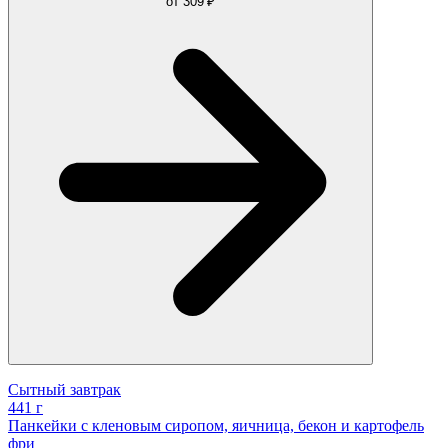
от
309 ₽
Сытный завтрак
441 г
Панкейки с кленовым сиропом, яичница, бекон и картофель
фри