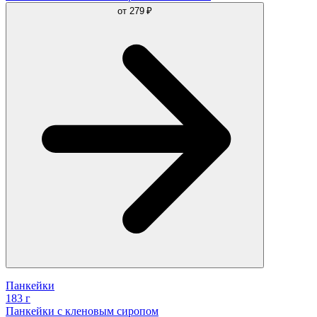
от
279 ₽
Панкейки
183 г
Панкейки с кленовым сиропом