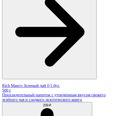
Rich Манго Зеленый чай 0,5 бут.
500 г
Прохладительный напиток с утонченным вкусом свежего
зелёного чая и сладкого экзотического манго
209 ₽