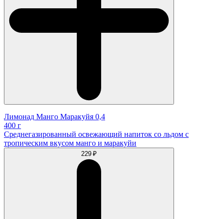
Лимонад Манго Маракуйя 0,4
400 г
Среднегазированный освежающий напиток со льдом с
тропическим вкусом манго и маракуйи
229 ₽