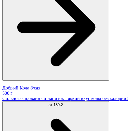
Добрый Кола б/сах.
500 г
Сильногазированный напиток - яркий вкус колы без калорий!
от
189 ₽