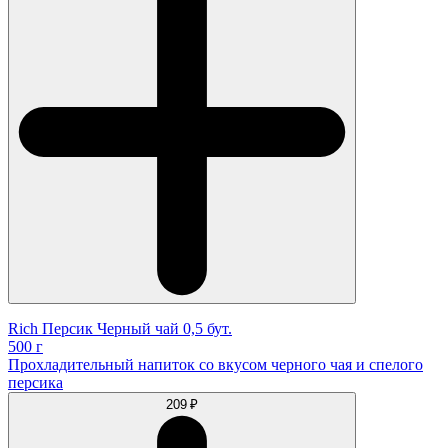
Rich Персик Черный чай 0,5 бут.
500 г
Прохладительный напиток со вкусом черного чая и спелого
персика
209 ₽