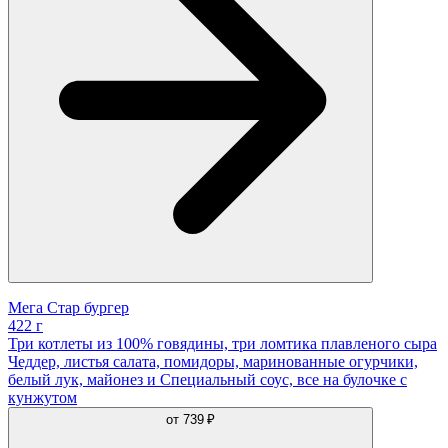
Мега Стар бургер
422 г
Три котлеты из 100% говядины, три ломтика плавленого сыра
Чеддер, листья салата, помидоры, маринованные огурчики,
белый лук, майонез и Специальный соус, все на булочке с
кунжутом
от
739 ₽