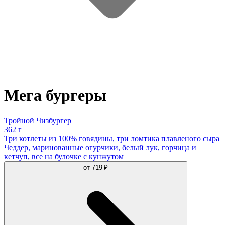
Мега бургеры
Тройной Чизбургер
362 г
Три котлеты из 100% говядины, три ломтика плавленого сыра
Чеддер, маринованные огурчики, белый лук, горчица и
кетчуп, все на булочке с кунжутом
от
719 ₽