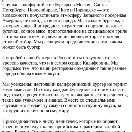
Сочные калифорнийские бургеры в Москве, Санкт-
Петербурге, Новосибирске, Чите и Норильске — это
возможность почувствовать атмосферу Западного побережья
Америки, не покидая своего города. Мы создаем бургеры, в
которых каждый ингредиент играет свою партию: нежные
булочки, сочное мясо, приготовленное на специальном гриле
с открытым огнём, и свежайшие овощи, которые проходят
строгий отбор. Мы расширяем представление о том, каким
может быть бургер.
Попробуй наши бургеры в России и ты получишь тот же
уровень качества, что и в самом сердце Калифорнии. Мы
гордимся тем, что наши рестораны объединяют такие разные
города общим языком вкуса.
Мы убеждены: настоящий калифорнийский бургер не терпит
компромиссов. Поэтому каждый бургер мы готовим только
под заказ, в рецептах используем неожиданные ингредиенты,
такие как гуакамоле и ананас. Вместе со специальными
соусами это создаёт ту самую сочность и глубину вкуса, за
которую их ценят по всему миру.
Присоединяйтесь к числу ценителей, которые выбирают
качественную еду с калифорнийским характером в любой
точке России. Откройте для себя сочетание свежести, огня и