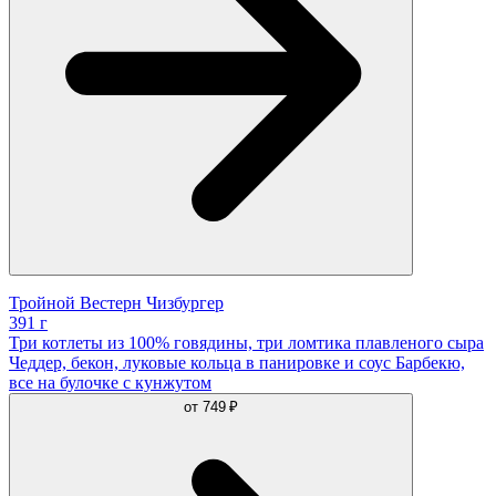
Тройной Вестерн Чизбургер
391 г
Три котлеты из 100% говядины, три ломтика плавленого сыра
Чеддер, бекон, луковые кольца в панировке и соус Барбекю,
все на булочке с кунжутом
от
749 ₽