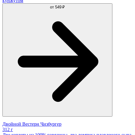
кунжутом
от
549 ₽
Двойной Вестерн Чизбургер
312 г
Две котлеты из 100% говядины, два ломтика плавленого сыра