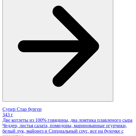
Супер Стар бургер
343 г
Две котлеты из 100% говядины, два ломтика плавленого сыра
Чеддер, листья салата, помидоры, маринованные огурчики,
белый лук, майонез и Специальный соус, все на булочке с