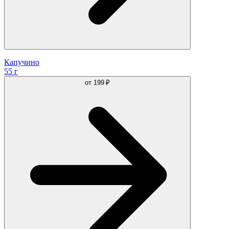
Капучино
55 г
от
199 ₽