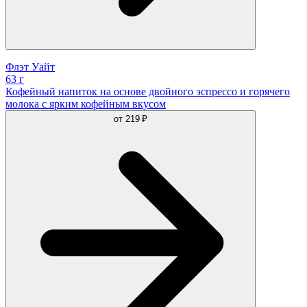
Флэт Уайт
63 г
Кофейный напиток на основе двойного эспрессо и горячего
молока с ярким кофейным вкусом
от
219 ₽