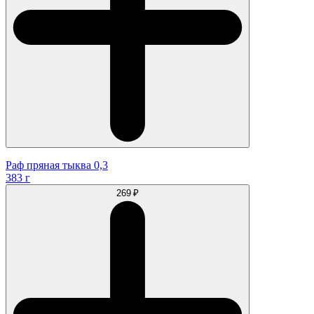
Раф пряная тыква 0,3
383 г
269 ₽