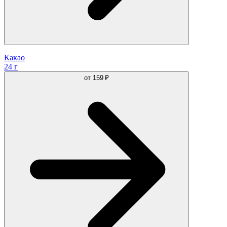
Какао
24 г
от
159 ₽