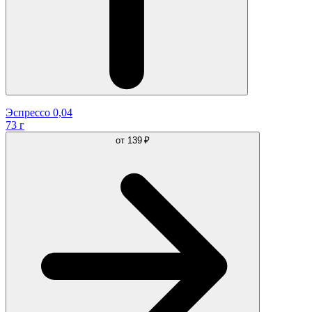
Эспрессо 0,04
73 г
от
139 ₽