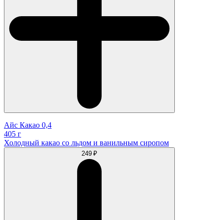
Айс Какао 0,4
405 г
Холодный какао со льдом и ванильным сиропом
249 ₽