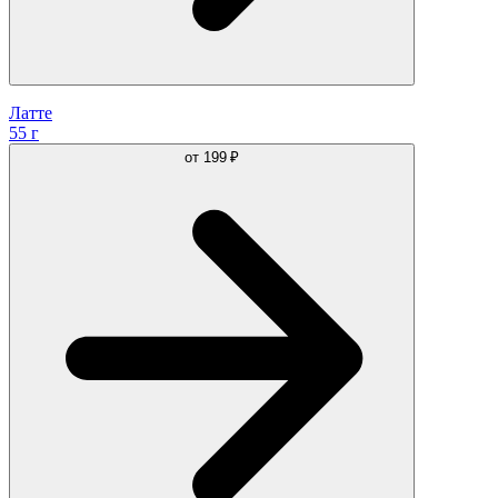
Латте
55 г
от
199 ₽