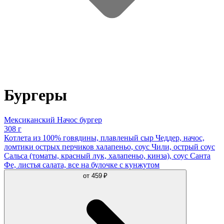
Бургеры
Мексиканский Начос бургер
308 г
Котлета из 100% говядины, плавленый сыр Чеддер, начос,
ломтики острых перчиков халапеньо, соус Чили, острый соус
Сальса (томаты, красный лук, халапеньо, кинза), соус Санта
Фе, листья салата, все на булочке с кунжутом
от
459 ₽