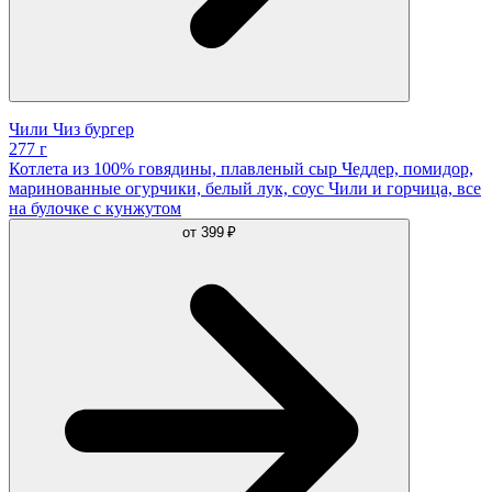
Чили Чиз бургер
277 г
Котлета из 100% говядины, плавленый сыр Чеддер, помидор,
маринованные огурчики, белый лук, соус Чили и горчица, все
на булочке с кунжутом
от
399 ₽