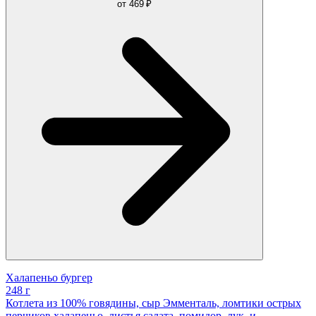
от
469 ₽
Халапеньо бургер
248 г
Котлета из 100% говядины, сыр Эмменталь, ломтики острых
перчиков халапеньо, листья салата, помидор, лук, и