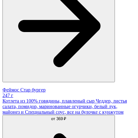
Феймос Стар бургер
247 г
Котлета из 100% говядины, плавленый сыр Чеддер, листья
салата, помидор, маринованные огурчики, белый лук,
майонез и Cпециальный соус, все на булочке с кунжутом
от
369 ₽