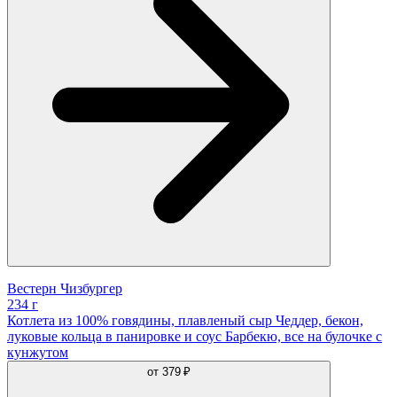
Вестерн Чизбургер
234 г
Котлета из 100% говядины, плавленый сыр Чеддер, бекон,
луковые кольца в панировке и соус Барбекю, все на булочке с
кунжутом
от
379 ₽