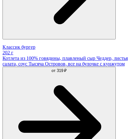
Классик бургер
202 г
Котлета из 100% говядины, плавленый сыр Чеддер, листья
салата, соус Тысяча Островов, все на булочке с кунжутом
от
319 ₽