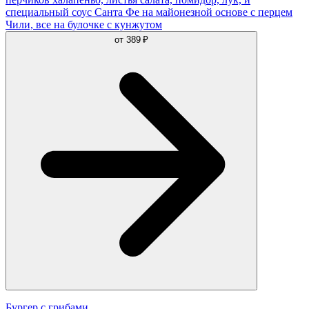
специальный соус Санта Фе на майонезной основе с перцем
Чили, все на булочке с кунжутом
от
389 ₽
Бургер с грибами