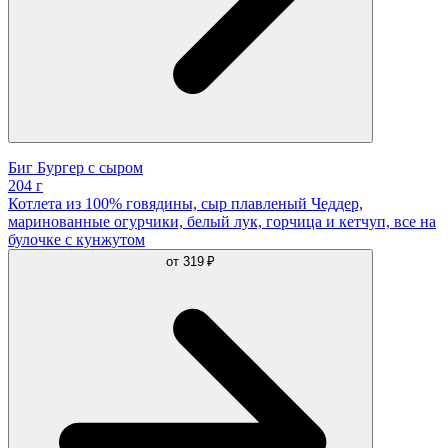
Биг Бургер с сыром
204 г
Котлета из 100% говядины, сыр плавленый Чеддер,
маринованные огурчики, белый лук, горчица и кетчуп, все на
булочке с кунжутом
от
319 ₽