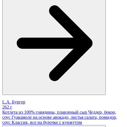
L.A. Бургер
262 г
Котлета из 100% говядины, плавленый сыр Чеддер, бекон,
соус Гуакамоле на основе авокадо, листья салата, помидор,
соус Классик, все на булочке с кунжутом