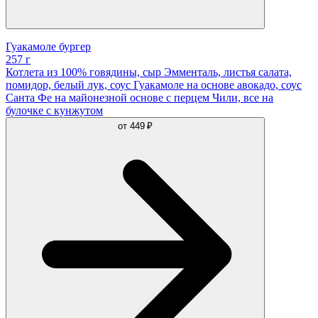
Гуакамоле бургер
257 г
Котлета из 100% говядины, сыр Эмменталь, листья салата,
помидор, белый лук, соус Гуакамоле на основе авокадо, соус
Санта Фе на майонезной основе с перцем Чили, все на
булочке с кунжутом
от
449 ₽