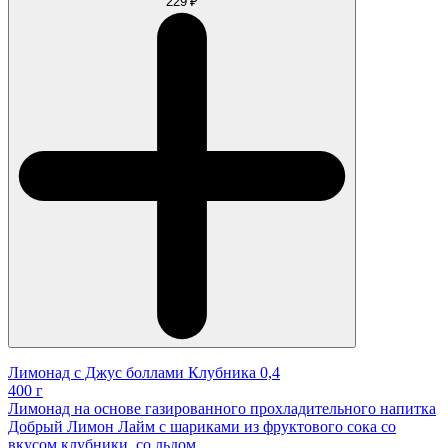
229 ₽
Лимонад с Джус боллами Клубника 0,4
400 г
Лимонад на основе газированного прохладительного напитка
Добрый Лимон Лайм с шариками из фруктового сока со
вкусом клубники, со льдом