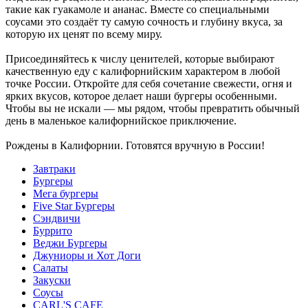
такие как гуакамоле и ананас. Вместе со специальными
соусами это создаёт ту самую сочность и глубину вкуса, за
которую их ценят по всему миру.
Присоединяйтесь к числу ценителей, которые выбирают
качественную еду с калифорнийским характером в любой
точке России. Откройте для себя сочетание свежести, огня и
ярких вкусов, которое делает наши бургеры особенными.
Чтобы вы не искали — мы рядом, чтобы превратить обычный
день в маленькое калифорнийское приключение.
Рождены в Калифорнии. Готовятся вручную в России!
Завтраки
Бургеры
Мега бургеры
Five Star Бургеры
Сэндвичи
Буррито
Веджи Бургеры
Джуниоры и Хот Доги
Салаты
Закуски
Соусы
CARL'S CAFE