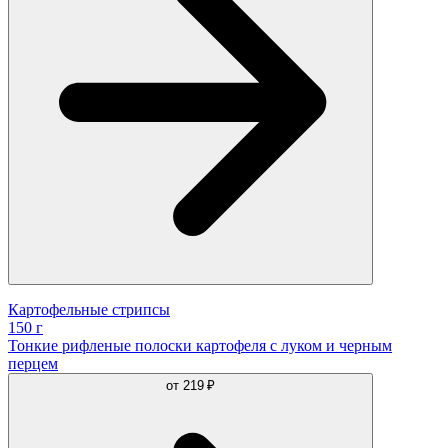
Картофельные стрипсы
150 г
Тонкие рифленые полоски картофеля с луком и черным
перцем
от
219 ₽