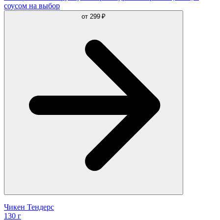
соусом на выбор
от
299 ₽
Чикен Тендерс
130 г