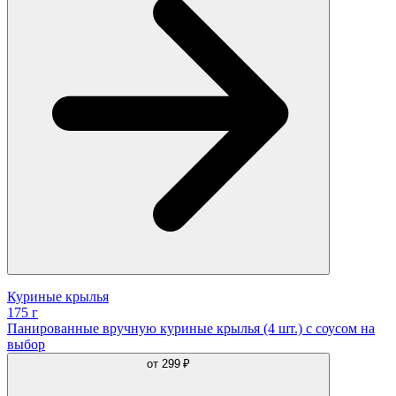
Куриные крылья
175 г
Панированные вручную куриные крылья (4 шт.) с соусом на
выбор
от
299 ₽