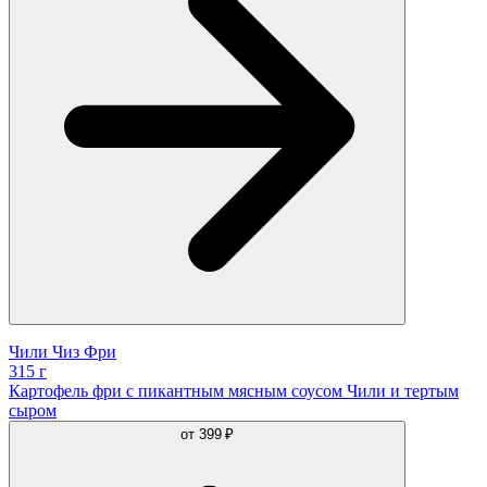
Чили Чиз Фри
315 г
Картофель фри с пикантным мясным соусом Чили и тертым
сыром
от
399 ₽