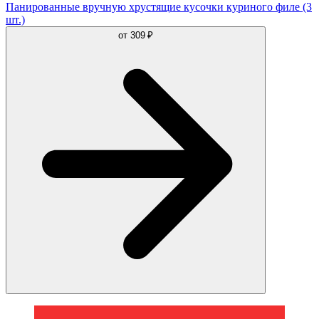
Панированные вручную хрустящие кусочки куриного филе (3
шт.)
от
309 ₽