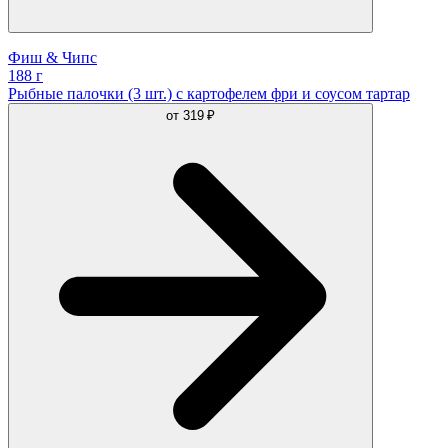
Фиш & Чипс
188 г
Рыбные палочки (3 шт.) с картофелем фри и соусом тартар
от
319 ₽