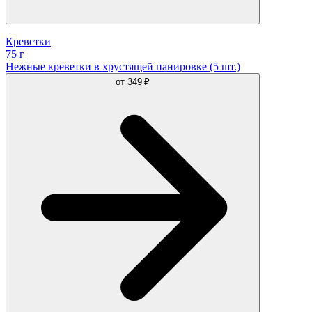
Креветки
75 г
Нежные креветки в хрустящей панировке (5 шт.)
от
349 ₽