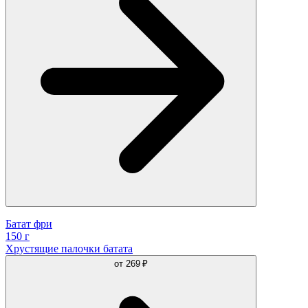
Батат фри
150 г
Хрустящие палочки батата
от
269 ₽