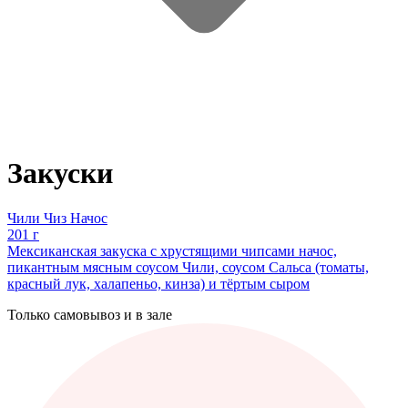
Закуски
Чили Чиз Начос
201 г
Мексиканская закуска с хрустящими чипсами начос,
пикантным мясным соусом Чили, соусом Сальса (томаты,
красный лук, халапеньо, кинза) и тёртым сыром
Только самовывоз и в зале