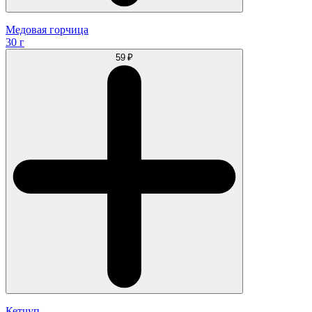
Медовая горчица
30 г
59 ₽
Кетчуп