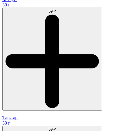
30 г
59 ₽
Тар-тар
30 г
59 ₽