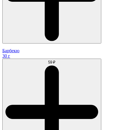
Барбекю
30 г
59 ₽