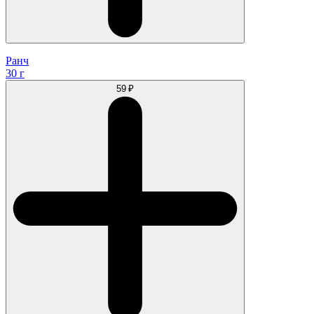
Ранч
30 г
59 ₽