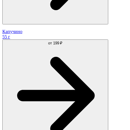
Капучино
55 г
от
199 ₽