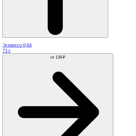
Эспрессо 0,04
73 г
от
139 ₽