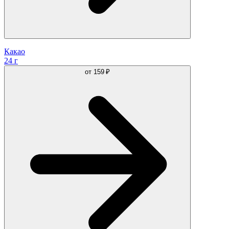
Какао
24 г
от
159 ₽