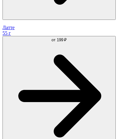
Латте
55 г
от
199 ₽