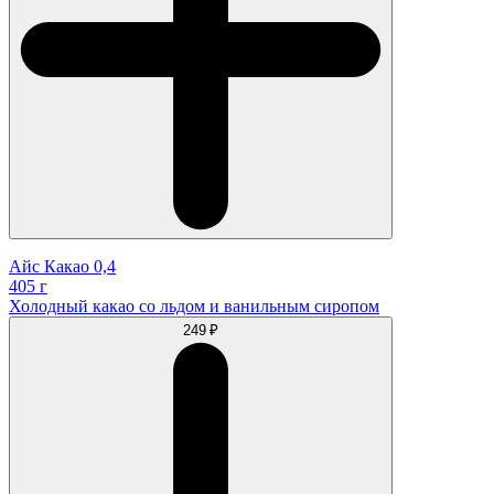
Айс Какао 0,4
405 г
Холодный какао со льдом и ванильным сиропом
249 ₽