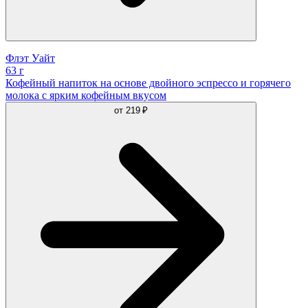
Флэт Уайт
63 г
Кофейный напиток на основе двойного эспрессо и горячего
молока с ярким кофейным вкусом
от
219 ₽