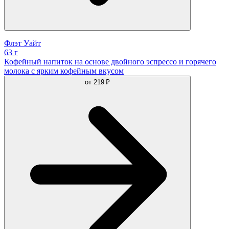
Флэт Уайт
63 г
Кофейный напиток на основе двойного эспрессо и горячего
молока с ярким кофейным вкусом
от
219 ₽