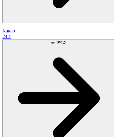
Какао
24 г
от
159 ₽