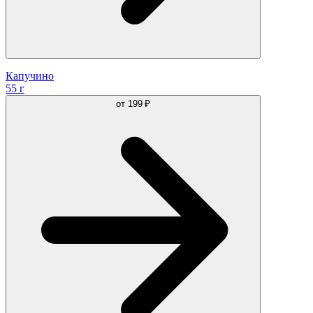
Капучино
55 г
от
199 ₽