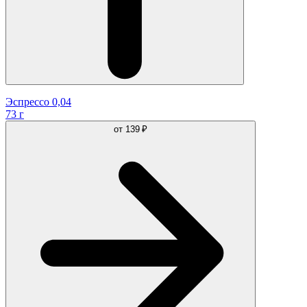
Эспрессо 0,04
73 г
от
139 ₽