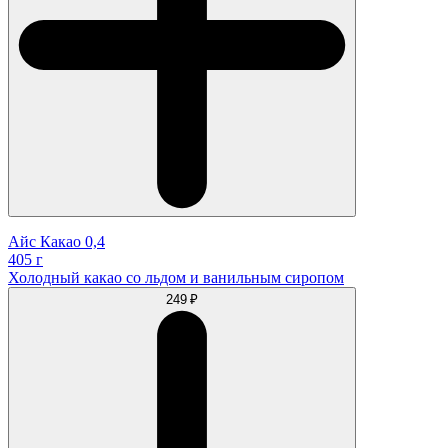
Айс Какао 0,4
405 г
Холодный какао со льдом и ванильным сиропом
249 ₽