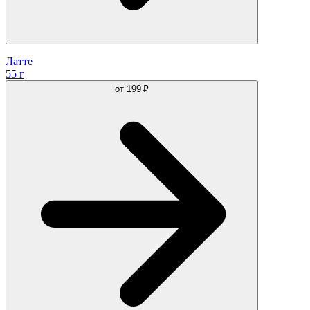
Латте
55 г
от
199 ₽