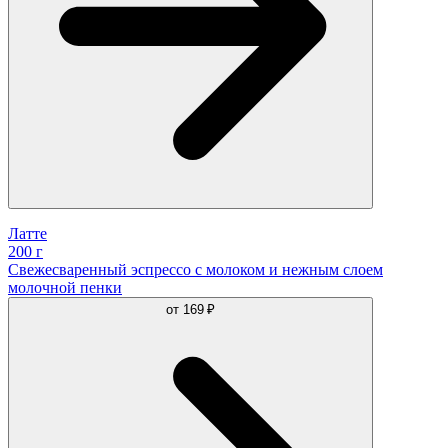
Латте
200 г
Свежесваренный эспрессо с молоком и нежным слоем
молочной пенки
от
169 ₽