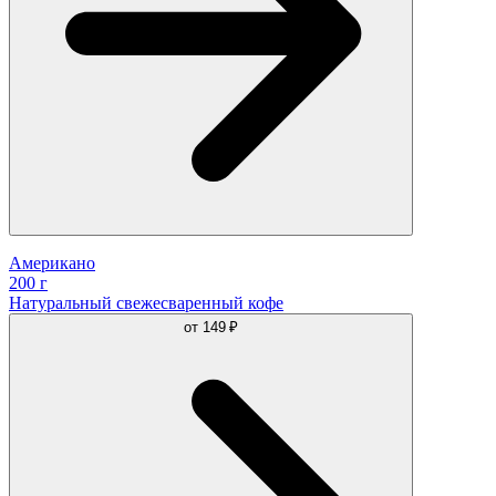
Американо
200 г
Натуральный свежесваренный кофе
от
149 ₽