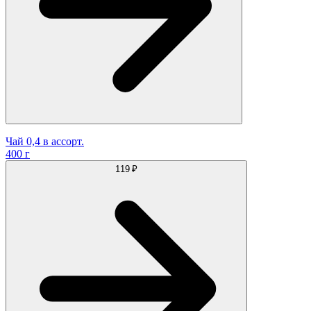
Чай 0,4 в ассорт.
400 г
119 ₽